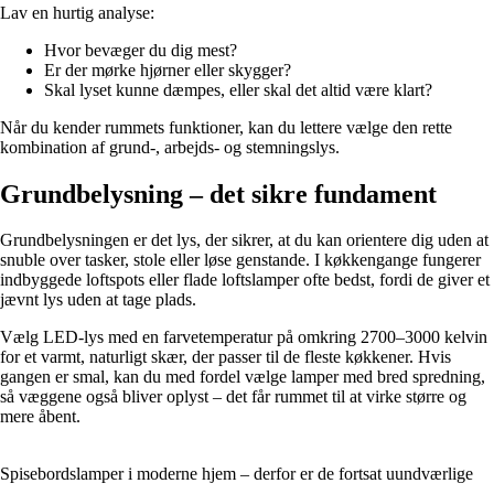
Lav en hurtig analyse:
Hvor bevæger du dig mest?
Er der mørke hjørner eller skygger?
Skal lyset kunne dæmpes, eller skal det altid være klart?
Når du kender rummets funktioner, kan du lettere vælge den rette
kombination af grund-, arbejds- og stemningslys.
Grundbelysning – det sikre fundament
Grundbelysningen er det lys, der sikrer, at du kan orientere dig uden at
snuble over tasker, stole eller løse genstande. I køkkengange fungerer
indbyggede loftspots eller flade loftslamper ofte bedst, fordi de giver et
jævnt lys uden at tage plads.
Vælg LED-lys med en farvetemperatur på omkring 2700–3000 kelvin
for et varmt, naturligt skær, der passer til de fleste køkkener. Hvis
gangen er smal, kan du med fordel vælge lamper med bred spredning,
så væggene også bliver oplyst – det får rummet til at virke større og
mere åbent.
Spisebordslamper i moderne hjem – derfor er de fortsat uundværlige