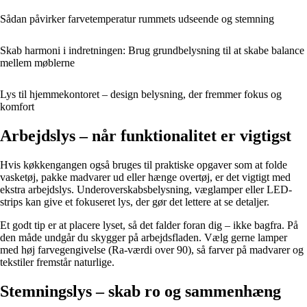
Sådan påvirker farvetemperatur rummets udseende og stemning
Skab harmoni i indretningen: Brug grundbelysning til at skabe balance
mellem møblerne
Lys til hjemmekontoret – design belysning, der fremmer fokus og
komfort
Arbejdslys – når funktionalitet er vigtigst
Hvis køkkengangen også bruges til praktiske opgaver som at folde
vasketøj, pakke madvarer ud eller hænge overtøj, er det vigtigt med
ekstra arbejdslys. Underoverskabsbelysning, væglamper eller LED-
strips kan give et fokuseret lys, der gør det lettere at se detaljer.
Et godt tip er at placere lyset, så det falder foran dig – ikke bagfra. På
den måde undgår du skygger på arbejdsfladen. Vælg gerne lamper
med høj farvegengivelse (Ra-værdi over 90), så farver på madvarer og
tekstiler fremstår naturlige.
Stemningslys – skab ro og sammenhæng