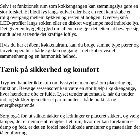
Selv i et funktionelt rum som køkkengangen kan stemningslys gøre en
stor forskel. Et blødt lys langs gulvet eller bag en reol kan skabe en
rolig overgang mellem køkken og resten af boligen. Overvej små
LED-profiler langs soklen eller en diskret væglampe med indirekte lys.
Det giver en hyggelig glød om aftenen og gør det lettere at bevæge sig
rundt uden at tænde det kraftige loftlys.
Hvis du har et åbent køkkenalrum, kan du bruge samme type pærer og
farvetemperatur i både køkken og gang – det skaber visuel
sammenhæng og en harmonisk helhed.
Tænk på sikkerhed og komfort
Tryghed handler ikke kun om lysstyrke, men også om placering og
funktion. Bevægelsessensorer kan være en stor hjælp i køkkengange,
hvor hænderne ofte er fulde. Lyset tænder automatisk, når du træder
ind, og slukker igen efter et par minutter – både praktisk og
energibesparende.
Sørg også for, at stikkontakter og ledninger er placeret sikkert, og vælg
lamper, der er nemme at rengøre. I et rum, hvor der kan forekomme
damp og fedt, er det en fordel med lukkede armaturer og materialer, der
tåler aftørring.