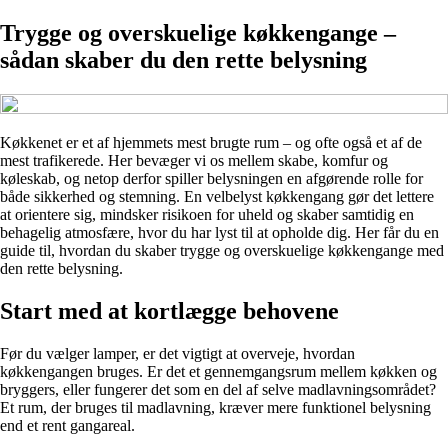
Trygge og overskuelige køkkengange –
sådan skaber du den rette belysning
Køkkenet er et af hjemmets mest brugte rum – og ofte også et af de
mest trafikerede. Her bevæger vi os mellem skabe, komfur og
køleskab, og netop derfor spiller belysningen en afgørende rolle for
både sikkerhed og stemning. En velbelyst køkkengang gør det lettere
at orientere sig, mindsker risikoen for uheld og skaber samtidig en
behagelig atmosfære, hvor du har lyst til at opholde dig. Her får du en
guide til, hvordan du skaber trygge og overskuelige køkkengange med
den rette belysning.
Start med at kortlægge behovene
Før du vælger lamper, er det vigtigt at overveje, hvordan
køkkengangen bruges. Er det et gennemgangsrum mellem køkken og
bryggers, eller fungerer det som en del af selve madlavningsområdet?
Et rum, der bruges til madlavning, kræver mere funktionel belysning
end et rent gangareal.