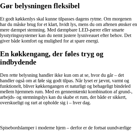
Gør belysningen fleksibel
Et godt køkkenlys skal kunne tilpasses dagens rytme. Om morgenen
har du måske brug for et klart, hvidt lys, mens du om aftenen ønsker en
mere dæmpet stemning. Med dæmpbare LED-pærer eller smarte
lysstyringssystemer kan du nemt justere lysniveauet efter behov. Det
giver både komfort og mulighed for at spare energi.
En køkkengang, der føles tryg og
indbydende
Den rette belysning handler ikke kun om at se, hvor du går – det
handler også om at føle sig godt tilpas. Når lyset er jævnt, varmt og
funktionelt, bliver køkkengangen et naturligt og behageligt bindeled
mellem hjemmets rum. Med en gennemtænkt kombination af grund-,
arbejds- og stemningslys kan du skabe et rum, der både er sikkert,
overskueligt og rart at opholde sig i – hver dag.
Spisebordslamper i moderne hjem – derfor er de fortsat uundværlige