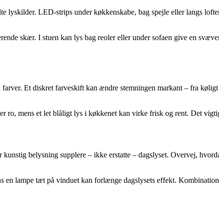
te lyskilder. LED-strips under køkkenskabe, bag spejle eller langs loft
terende skær. I stuen kan lys bag reoler eller under sofaen give en svæv
rver. Et diskret farveskift kan ændre stemningen markant – fra køligt
ro, mens et let blåligt lys i køkkenet kan virke frisk og rent. Det vigt
bør kunstig belysning supplere – ikke erstatte – dagslyset. Overvej, hv
s en lampe tæt på vinduet kan forlænge dagslysets effekt. Kombinatione