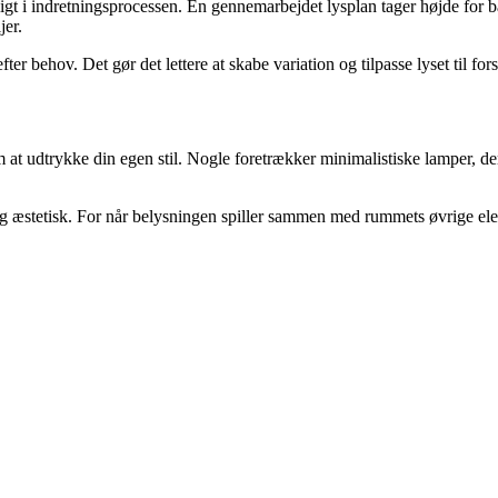
dligt i indretningsprocessen. En gennemarbejdet lysplan tager højde for b
jer.
 behov. Det gør det lettere at skabe variation og tilpasse lyset til forsk
om at udtrykke din egen stil. Nogle foretrækker minimalistiske lamper, d
tisk og æstetisk. For når belysningen spiller sammen med rummets øvrige e