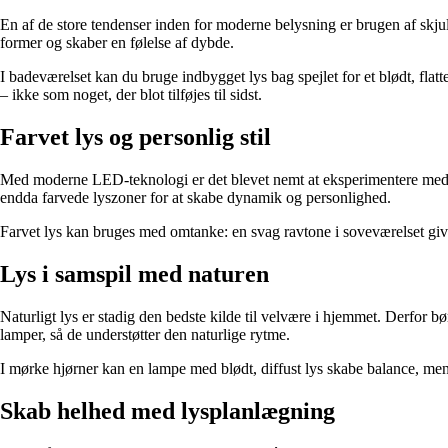
En af de store tendenser inden for moderne belysning er brugen af skjul
former og skaber en følelse af dybde.
I badeværelset kan du bruge indbygget lys bag spejlet for et blødt, flat
– ikke som noget, der blot tilføjes til sidst.
Farvet lys og personlig stil
Med moderne LED-teknologi er det blevet nemt at eksperimentere med fa
endda farvede lyszoner for at skabe dynamik og personlighed.
Farvet lys kan bruges med omtanke: en svag ravtone i soveværelset giver 
Lys i samspil med naturen
Naturligt lys er stadig den bedste kilde til velvære i hjemmet. Derfor 
lamper, så de understøtter den naturlige rytme.
I mørke hjørner kan en lampe med blødt, diffust lys skabe balance, men
Skab helhed med lysplanlægning