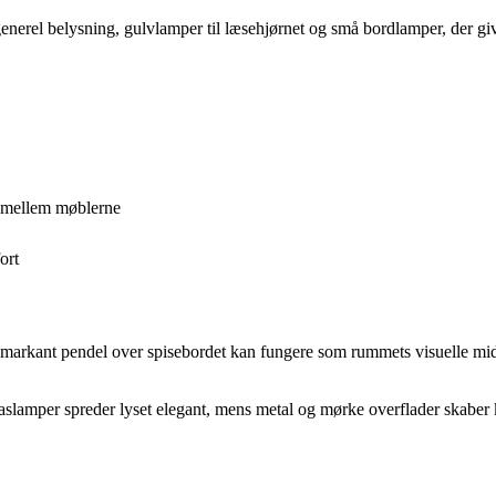
 generel belysning, gulvlamper til læsehjørnet og små bordlamper, der gi
e mellem møblerne
ort
markant pendel over spisebordet kan fungere som rummets visuelle midt
Glaslamper spreder lyset elegant, mens metal og mørke overflader skaber