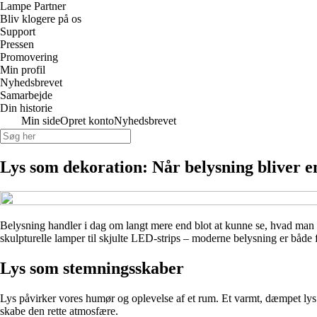
Lampe Partner
Bliv klogere på os
Support
Pressen
Promovering
Min profil
Nyhedsbrevet
Samarbejde
Din historie
Min side
Opret konto
Nyhedsbrevet
Lys som dekoration: Når belysning bliver en
Belysning handler i dag om langt mere end blot at kunne se, hvad man l
skulpturelle lamper til skjulte LED-strips – moderne belysning er både 
Lys som stemningsskaber
Lys påvirker vores humør og oplevelse af et rum. Et varmt, dæmpet lys
skabe den rette atmosfære.