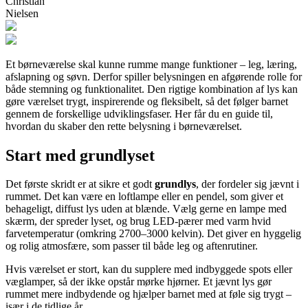
Christian
Nielsen
Et børneværelse skal kunne rumme mange funktioner – leg, læring,
afslapning og søvn. Derfor spiller belysningen en afgørende rolle for
både stemning og funktionalitet. Den rigtige kombination af lys kan
gøre værelset trygt, inspirerende og fleksibelt, så det følger barnet
gennem de forskellige udviklingsfaser. Her får du en guide til,
hvordan du skaber den rette belysning i børneværelset.
Start med grundlyset
Det første skridt er at sikre et godt
grundlys
, der fordeler sig jævnt i
rummet. Det kan være en loftlampe eller en pendel, som giver et
behageligt, diffust lys uden at blænde. Vælg gerne en lampe med
skærm, der spreder lyset, og brug LED-pærer med varm hvid
farvetemperatur (omkring 2700–3000 kelvin). Det giver en hyggelig
og rolig atmosfære, som passer til både leg og aftenrutiner.
Hvis værelset er stort, kan du supplere med indbyggede spots eller
væglamper, så der ikke opstår mørke hjørner. Et jævnt lys gør
rummet mere indbydende og hjælper barnet med at føle sig trygt –
især i de tidlige år.