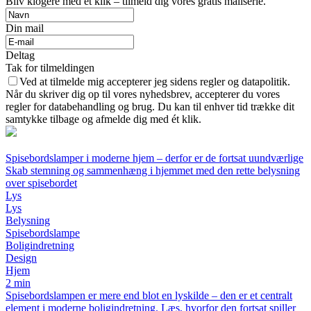
Bliv klogere med et klik – tilmeld dig vores gratis mailserie.
Din mail
Deltag
Tak for tilmeldingen
Ved at tilmelde mig accepterer jeg sidens regler og datapolitik.
Når du skriver dig op til vores nyhedsbrev, accepterer du vores
regler for databehandling og brug. Du kan til enhver tid trække dit
samtykke tilbage og afmelde dig med ét klik.
Spisebordslamper i moderne hjem – derfor er de fortsat uundværlige
Skab stemning og sammenhæng i hjemmet med den rette belysning
over spisebordet
Lys
Lys
Belysning
Spisebordslampe
Boligindretning
Design
Hjem
2 min
Spisebordslampen er mere end blot en lyskilde – den er et centralt
element i moderne boligindretning. Læs, hvorfor den fortsat spiller