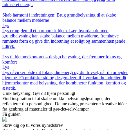
fokuseret energi.
Skab harmoni i indretningen: Brug grundbelysning til at skabe
balance mellem møblerne
Lys
Lys er nøglen til et harmonisk hjem. Lær, hvordan du med
grundbelysning kan skabe balance mellem møblerne, fremhæve
rummets form og give din indretning et roligt og sammenhængende
udtryk.
Lys til hjemmekontoret – design belysning, der fremmer fokus og
komfort
Lys
Lys påvirker både dit fokus, din energi og din trivsel, når du arbejder
hjemme. Få praktiske råd og designidéer til, hvordan du indretter dit
hjemmekontor med belysning, der kombinerer funktion, komfort og
æstetik.
Unik belysning: Gør dit hjem personligt
Find inspiration til at skabe unikke belysningsløsninger, der
reflekterer din personlighed. Denne e-bog præsenterer kreative idéer
fra genbrug af materialer til gør-det-selv-lamper.
Få guiden
Skriv dig op til vores nyhedsbrev