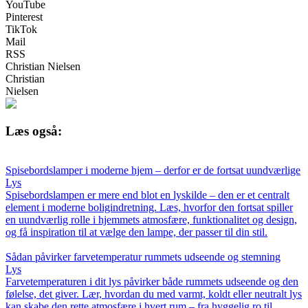
YouTube
Pinterest
TikTok
Mail
RSS
Christian Nielsen
Christian
Nielsen
Læs også:
Spisebordslamper i moderne hjem – derfor er de fortsat uundværlige
Lys
Spisebordslampen er mere end blot en lyskilde – den er et centralt
element i moderne boligindretning. Læs, hvorfor den fortsat spiller
en uundværlig rolle i hjemmets atmosfære, funktionalitet og design,
og få inspiration til at vælge den lampe, der passer til din stil.
Sådan påvirker farvetemperatur rummets udseende og stemning
Lys
Farvetemperaturen i dit lys påvirker både rummets udseende og den
følelse, det giver. Lær, hvordan du med varmt, koldt eller neutralt lys
kan skabe den rette atmosfære i hvert rum – fra hyggelig ro til