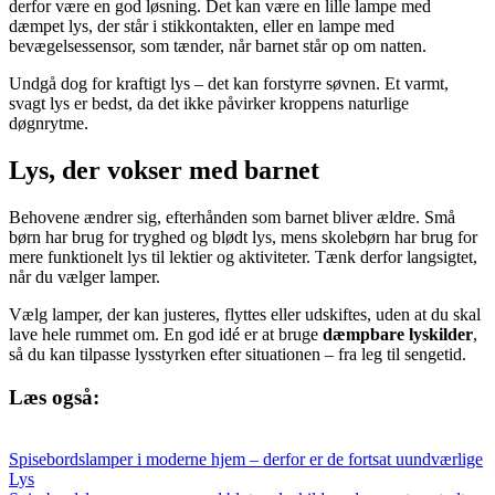
derfor være en god løsning. Det kan være en lille lampe med
dæmpet lys, der står i stikkontakten, eller en lampe med
bevægelsessensor, som tænder, når barnet står op om natten.
Undgå dog for kraftigt lys – det kan forstyrre søvnen. Et varmt,
svagt lys er bedst, da det ikke påvirker kroppens naturlige
døgnrytme.
Lys, der vokser med barnet
Behovene ændrer sig, efterhånden som barnet bliver ældre. Små
børn har brug for tryghed og blødt lys, mens skolebørn har brug for
mere funktionelt lys til lektier og aktiviteter. Tænk derfor langsigtet,
når du vælger lamper.
Vælg lamper, der kan justeres, flyttes eller udskiftes, uden at du skal
lave hele rummet om. En god idé er at bruge
dæmpbare lyskilder
,
så du kan tilpasse lysstyrken efter situationen – fra leg til sengetid.
Læs også:
Spisebordslamper i moderne hjem – derfor er de fortsat uundværlige
Lys