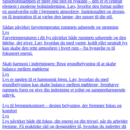
Spisebordslampen er mere end blot en lyskilde – den er et centralt
element i moderne boligindretning. Læs, hvorfor den fortsat spiller
en uundværlig rolle i hjemmets atmosfære, funktionalitet og design,
og få inspiration til at vælge den lampe, der passer til din stil.
Sådan påvirker farvetemperatur rummets udseende og stemning
Lys
Farvetemperaturen i dit lys påvirker både rummets udseende og den
følelse, det giver. Lær, hvordan du med varmt, koldt eller neutralt lys
kan skabe den rette atmosfære i hvert rum – fra hyggelig ro til
fokuseret energi.
Skab harmoni i indretningen: Brug grundbelysning til at skabe
balance mellem møblerne
Lys
Lys er nøglen til et harmonisk hjem. Lær, hvordan du med
grundbelysning kan skabe balance mellem møblerne, fremhæve
rummets form og give din indretning et roligt og sammenhængende
udtryk.
Lys til hjemmekontoret – design belysning, der fremmer fokus og
komfort
Lys
Lys påvirker både dit fokus, din energi og din trivsel, når du arbejder
hjemme. Få praktiske råd og designidéer til, hvordan du indretter dit