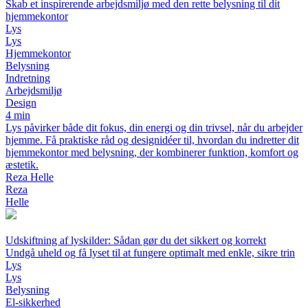
Skab et inspirerende arbejdsmiljø med den rette belysning til dit
hjemmekontor
Lys
Lys
Hjemmekontor
Belysning
Indretning
Arbejdsmiljø
Design
4 min
Lys påvirker både dit fokus, din energi og din trivsel, når du arbejder
hjemme. Få praktiske råd og designidéer til, hvordan du indretter dit
hjemmekontor med belysning, der kombinerer funktion, komfort og
æstetik.
Reza Helle
Reza
Helle
Udskiftning af lyskilder: Sådan gør du det sikkert og korrekt
Undgå uheld og få lyset til at fungere optimalt med enkle, sikre trin
Lys
Lys
Belysning
El-sikkerhed