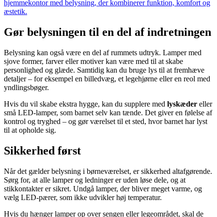
hjemmekontor med belysning, der kombinerer funktion, komfort og
æstetik.
Gør belysningen til en del af indretningen
Belysning kan også være en del af rummets udtryk. Lamper med
sjove former, farver eller motiver kan være med til at skabe
personlighed og glæde. Samtidig kan du bruge lys til at fremhæve
detaljer – for eksempel en billedvæg, et legehjørne eller en reol med
yndlingsbøger.
Hvis du vil skabe ekstra hygge, kan du supplere med
lyskæder
eller
små LED-lamper, som barnet selv kan tænde. Det giver en følelse af
kontrol og tryghed – og gør værelset til et sted, hvor barnet har lyst
til at opholde sig.
Sikkerhed først
Når det gælder belysning i børneværelset, er sikkerhed altafgørende.
Sørg for, at alle lamper og ledninger er uden løse dele, og at
stikkontakter er sikret. Undgå lamper, der bliver meget varme, og
vælg LED-pærer, som ikke udvikler høj temperatur.
Hvis du hænger lamper op over sengen eller legeområdet, skal de