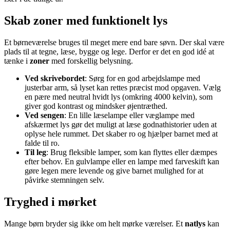
Skab zoner med funktionelt lys
Et børneværelse bruges til meget mere end bare søvn. Der skal være
plads til at tegne, læse, bygge og lege. Derfor er det en god idé at
tænke i
zoner
med forskellig belysning.
Ved skrivebordet
: Sørg for en god arbejdslampe med
justerbar arm, så lyset kan rettes præcist mod opgaven. Vælg
en pære med neutral hvidt lys (omkring 4000 kelvin), som
giver god kontrast og mindsker øjentræthed.
Ved sengen
: En lille læselampe eller væglampe med
afskærmet lys gør det muligt at læse godnathistorier uden at
oplyse hele rummet. Det skaber ro og hjælper barnet med at
falde til ro.
Til leg
: Brug fleksible lamper, som kan flyttes eller dæmpes
efter behov. En gulvlampe eller en lampe med farveskift kan
gøre legen mere levende og give barnet mulighed for at
påvirke stemningen selv.
Tryghed i mørket
Mange børn bryder sig ikke om helt mørke værelser. Et
natlys
kan