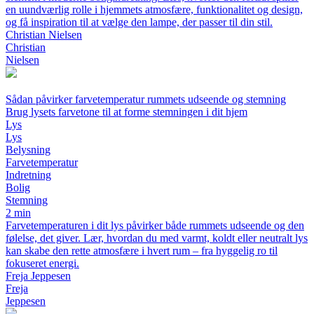
en uundværlig rolle i hjemmets atmosfære, funktionalitet og design,
og få inspiration til at vælge den lampe, der passer til din stil.
Christian Nielsen
Christian
Nielsen
Sådan påvirker farvetemperatur rummets udseende og stemning
Brug lysets farvetone til at forme stemningen i dit hjem
Lys
Lys
Belysning
Farvetemperatur
Indretning
Bolig
Stemning
2 min
Farvetemperaturen i dit lys påvirker både rummets udseende og den
følelse, det giver. Lær, hvordan du med varmt, koldt eller neutralt lys
kan skabe den rette atmosfære i hvert rum – fra hyggelig ro til
fokuseret energi.
Freja Jeppesen
Freja
Jeppesen