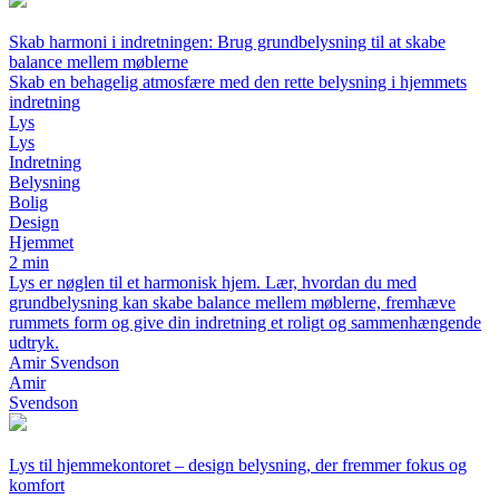
Skab harmoni i indretningen: Brug grundbelysning til at skabe
balance mellem møblerne
Skab en behagelig atmosfære med den rette belysning i hjemmets
indretning
Lys
Lys
Indretning
Belysning
Bolig
Design
Hjemmet
2 min
Lys er nøglen til et harmonisk hjem. Lær, hvordan du med
grundbelysning kan skabe balance mellem møblerne, fremhæve
rummets form og give din indretning et roligt og sammenhængende
udtryk.
Amir Svendson
Amir
Svendson
Lys til hjemmekontoret – design belysning, der fremmer fokus og
komfort