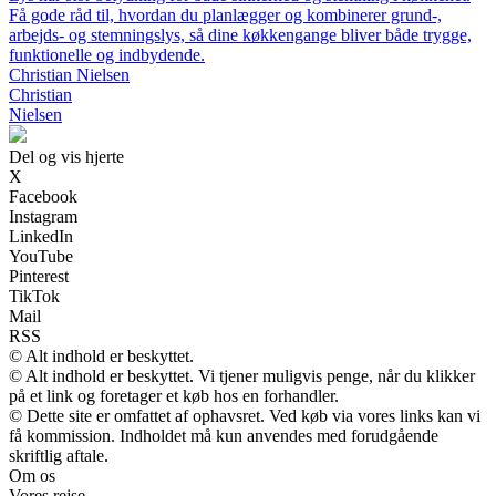
Få gode råd til, hvordan du planlægger og kombinerer grund-,
arbejds- og stemningslys, så dine køkkengange bliver både trygge,
funktionelle og indbydende.
Christian Nielsen
Christian
Nielsen
Del og vis hjerte
X
Facebook
Instagram
LinkedIn
YouTube
Pinterest
TikTok
Mail
RSS
© Alt indhold er beskyttet.
© Alt indhold er beskyttet. Vi tjener muligvis penge, når du klikker
på et link og foretager et køb hos en forhandler.
© Dette site er omfattet af ophavsret. Ved køb via vores links kan vi
få kommission. Indholdet må kun anvendes med forudgående
skriftlig aftale.
Om os
Vores rejse