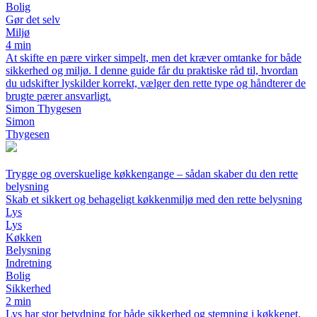
Bolig
Gør det selv
Miljø
4 min
At skifte en pære virker simpelt, men det kræver omtanke for både
sikkerhed og miljø. I denne guide får du praktiske råd til, hvordan
du udskifter lyskilder korrekt, vælger den rette type og håndterer de
brugte pærer ansvarligt.
Simon Thygesen
Simon
Thygesen
Trygge og overskuelige køkkengange – sådan skaber du den rette
belysning
Skab et sikkert og behageligt køkkenmiljø med den rette belysning
Lys
Lys
Køkken
Belysning
Indretning
Bolig
Sikkerhed
2 min
Lys har stor betydning for både sikkerhed og stemning i køkkenet.